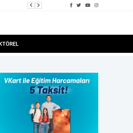
Yumaklı: 81 ilde aile kampları düzenlendi
KTÖREL