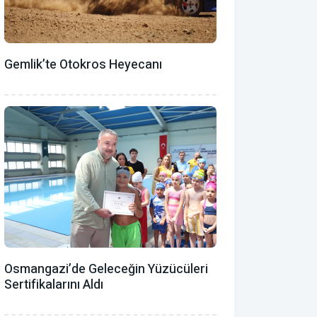
Gemlik’te Otokros Heyecanı
Osmangazi’de Geleceğin Yüzücüleri
Sertifikalarını Aldı