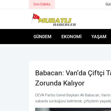
Son Dakika
Gürlek: Suç örgütlerinin finansal t
GÜNDEM
EKONOMI
YAŞAM
Babacan: Van’da Çiftçi 
Zorunda Kalıyor
DEVA Partisi Genel Başkanı Ali Babacan, Van’ın 
sabanla sürdüğünü belirterek, çiftçilerin yaşadı