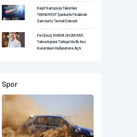
Keşif Kampüsü Takımları
TEKNOFEST Şanlıurfa Finalinde
Samsun'u Temsil Edecek
FixCloud, NVIDIA GH200 NVL
Teknolojisini Türkiye’de Ilk Kez
Kurumların Kullanımına Açtı
Spor