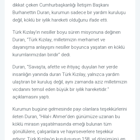
dikkat çeken Cumhurbaşkanlığı İletişim Başkanı
Burhanettin Duran, kurumun sadece bir yardım kuruluşu
değil, köklü bir iyilik hareketi olduğunu ifade etti.
Türk Kızılay'ın nesiller boyu süren misyonuna değinen
Duran, "Türk Kızılay, milletimizin merhamet ve
dayanışma anlayışını nesiller boyunca yaşatan en köklü
kurumlarımızdan biridir” dedi.
Duran, “Savaşta, afette ve ihtiyaç duyulan her yerde
insanlığın yanında duran Türk Kızılay, yalnızca yardım
ulaştıran bir kuruluş değil, aynı zamanda aziz milletimizin
vicdanını temsil eden büyük bir iyilik hareketidir."
açıklamasını yaptı.
Kurumun bugüne gelmesinde payı olanlara teşekkürlerini
ileten Duran, "Hilal-i Ahmer’den günümüze uzanan bu
köklü mirasın yaşatılmasında emeği bulunan tüm
gönüllülere, çalışanlara ve hayırseverlere teşekkür
ediyor; Türk Kızılay’ın kuruluşunun 158. yıl dönümünü en