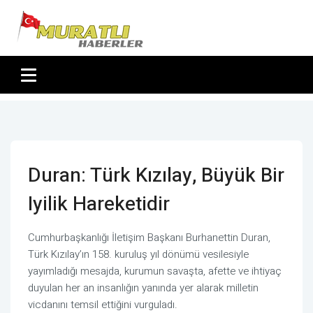
Duran: Türk Kızılay, Büyük Bir
Iyilik Hareketidir
Cumhurbaşkanlığı İletişim Başkanı Burhanettin Duran,
Türk Kızılay’ın 158. kuruluş yıl dönümü vesilesiyle
yayımladığı mesajda, kurumun savaşta, afette ve ihtiyaç
duyulan her an insanlığın yanında yer alarak milletin
vicdanını temsil ettiğini vurguladı.