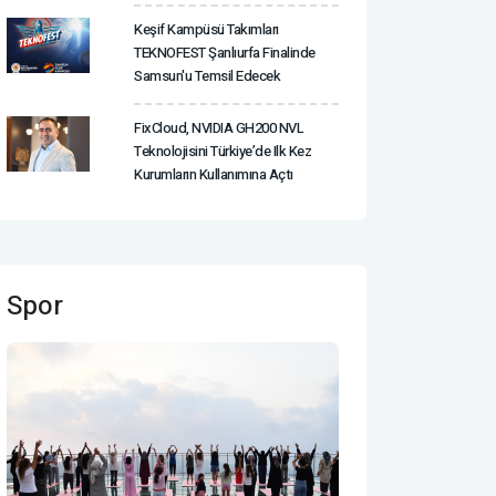
Keşif Kampüsü Takımları
TEKNOFEST Şanlıurfa Finalinde
Samsun'u Temsil Edecek
FixCloud, NVIDIA GH200 NVL
Teknolojisini Türkiye’de Ilk Kez
Kurumların Kullanımına Açtı
Spor