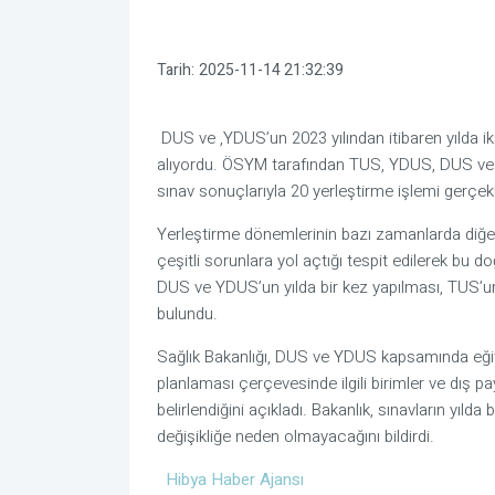
Tarih:
2025-11-14 21:32:39
DUS ve ,YDUS’un 2023 yılından itibaren yılda iki
alıyordu. ÖSYM tarafından TUS, YDUS, DUS ve 
sınav sonuçlarıyla 20 yerleştirme işlemi gerçekle
Yerleştirme dönemlerinin bazı zamanlarda diğer
çeşitli sorunlara yol açtığı tespit edilerek bu do
DUS ve YDUS’un yılda bir kez yapılması, TUS’u
bulundu.
Sağlık Bakanlığı, DUS ve YDUS kapsamında eğit
planlaması çerçevesinde ilgili birimler ve dış p
belirlendiğini açıkladı. Bakanlık, sınavların yıld
değişikliğe neden olmayacağını bildirdi.
Hibya Haber Ajansı