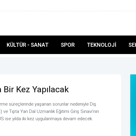
de müstesna bir yeri var
KÜLTÜR - SANAT
SPOR
TEKNOLOJI
SE
 Bir Kez Yapılacak
ştirme süreçlerinde yaşanan sorunlar nedeniyle Diş
) ve Tıpta Yan Dal Uzmanlık Eğitimi Giriş Sınavı’nın
TUS ise yılda iki kez uygulanmaya devam edecek.