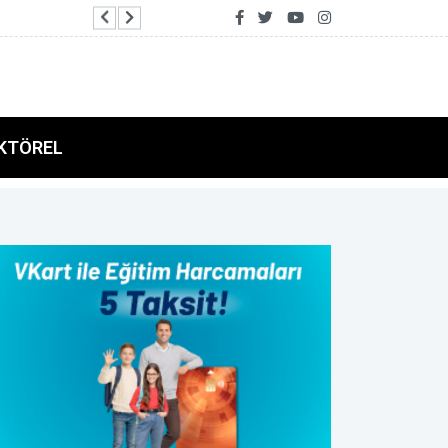
Dışişleri Bakanlığı'nda Suriye gündemli Kuruml
KTÖREL