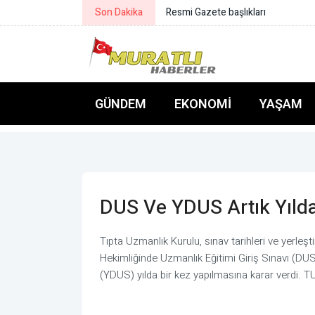
Son Dakika
Bakan Çiftçi: Türkeli’nin gönlümüz
GÜNDEM
EKONOMI
YAŞAM
DUS Ve YDUS Artık Yılda
Tıpta Uzmanlık Kurulu, sınav tarihleri ve yerle
Hekimliğinde Uzmanlık Eğitimi Giriş Sınavı (DUS
(YDUS) yılda bir kez yapılmasına karar verdi. 