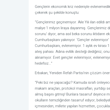
Gençlerin ekonomik kriz nedeniyle evlenemedikl
çekerek şu şekilde konuştu:
“Gençlerimiz geçinemiyor. Aile Yılı ilan edildi
maliye 1 milyon liraya dayanmış. Gençlerimiz d
sorunu’ diyor, ama asıl beka sorunu iktidarın ek
Cumhurbaşkanı yakınıyor. ‘Gençler evlenmiyor’ 
Cumhurbaşkanı, evlenemiyor. 1 aylık ev kirası 1 a
ateş pahası. Adına evlilik desteği dediğiniz, onu
alınamıyor. Evet gençler evlenmiyor, evlenemiy
hedefsiz…”
Erbakan, Yeniden Refah Partisi’nin çözüm öneril
“Peki biz ne yapacağız? Kamuda israfı önleyece
makam araçları, protokol masrafları, yurtdışı se
almış başını gitmiş! Bunlara tasarruf deyince
okulların temizliğinden tasarruf ediyor, belediye
içmesinden, millete yapılan hizmetten, çocukla