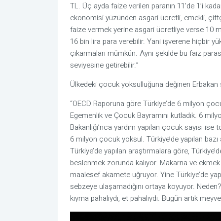
TL. Üç ayda faize verilen paranın 11’de 1’i kadar
ekonomisi yüzünden asgari ücretli, emekli, çiftçi
faize vermek yerine asgari ücretliye verse 10 m
16 bin lira para verebilir. Yani işverene hiçbir y
çıkarmaları mümkün. Aynı şekilde bu faiz parası
seviyesine getirebilir.”
Ülkedeki çocuk yoksulluğuna değinen Erbakan ş
“OECD Raporuna göre Türkiye’de 6 milyon çocu
Egemenlik ve Çocuk Bayramını kutladık. 6 milyo
Bakanlığı’nca yardım yapılan çocuk sayısı ise t
6 milyon çocuk yoksul. Türkiye’de yapılan bazı
Türkiye’de yapılan araştırmalara göre, Türkiye’d
beslenmek zorunda kalıyor. Makarna ve ekmek ağırl
maalesef akamete uğruyor. Yine Türkiye’de yapı
sebzeye ulaşamadığını ortaya koyuyor. Neden? 
kıyma pahalıydı, et pahalıydı. Bugün artık meyve