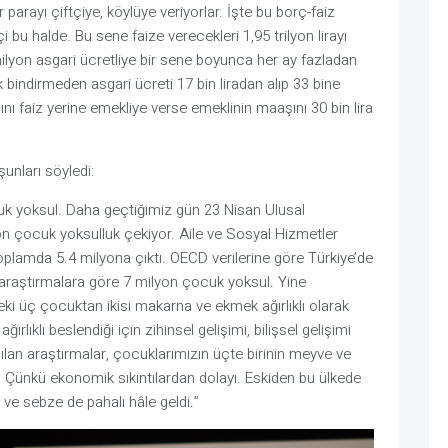
 parayı çiftçiye, köylüye veriyorlar. İşte bu borç-faiz
 bu halde. Bu sene faize verecekleri 1,95 trilyon lirayı
ilyon asgari ücretliye bir sene boyunca her ay fazladan
ük bindirmeden asgari ücreti 17 bin liradan alıp 33 bine
nı faiz yerine emekliye verse emeklinin maaşını 30 bin lira
unları söyledi:
k yoksul. Daha geçtiğimiz gün 23 Nisan Ulusal
n çocuk yoksulluk çekiyor. Aile ve Sosyal Hizmetler
oplamda 5.4 milyona çıktı. OECD verilerine göre Türkiye’de
 araştırmalara göre 7 milyon çocuk yoksul. Yine
eki üç çocuktan ikisi makarna ve ekmek ağırlıklı olarak
ıklı beslendiği için zihinsel gelişimi, bilişsel gelişimi
lan araştırmalar, çocuklarımızın üçte birinin meyve ve
Çünkü ekonomik sıkıntılardan dolayı. Eskiden bu ülkede
 ve sebze de pahalı hâle geldi.”