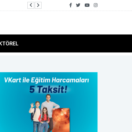
Bakan Göktaş: Mesele yalnızca bir ihtiyacı karşıl
KTÖREL