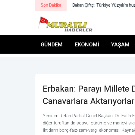
Son Dakika
Bakan Çiftçi: Türkiye Yüzyılı’nı huz
GÜNDEM
EKONOMI
YAŞAM
Erbakan: Parayı Millete D
Canavarlara Aktarıyorlar
Yeniden Refah Partisi Genel Başkanı Dr. Fatih Erb
diğer taraftan da sosyal çürüme ve manevi sıkın
İktidarın borç-faiz-zam-vergi ekonomisi. Kaynak