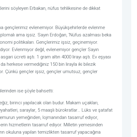
erini söyleyen Erbakan, nüfus tehlikesine de dikkat
 ama gençlerimiz evlenemiyor. Büyükşehirlerde evlenme
iplomalı ama işsiz. Sayın Erdoğan, ‘Nüfus azalması beka
onomi politikaları. Gençlerimiz işsiz, geçinemiyor.
diyor. Evlenmiyor değil, evlenemiyor gençler Sayın
sgari ücreti aştı. 1 gram altın 4000 lirayı aştı. Ev eşyası
 da herkese vermediğiniz 150 bin lirayla iki bilezik
or. Çünkü gençler işsiz, gençler umutsuz, gençler
erinden ise şöyle bahsetti:
ğiz, birinci yapılacak olan budur. Makam uçakları,
yahatleri, saraylar, 5 maaşlı bürokratlar… Lüks ve şatafat
 memurun yemeğinden, lojmanından tasarruf ediyor,
lerin hizmetlerin tasarruf ediyor. Milletin yemesinden
rın okuluna yapılan temizlikten tasarruf yapacağına