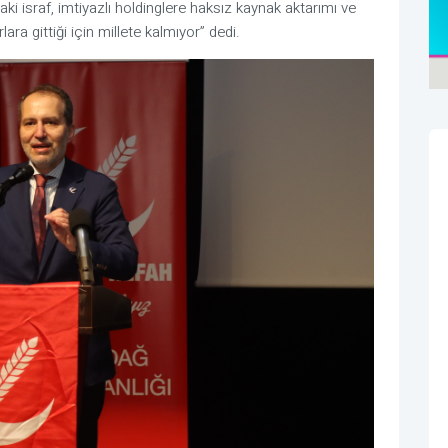
i israf, imtiyazlı holdinglere haksız kaynak aktarımı ve
ra gittiği için millete kalmıyor” dedi.