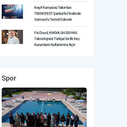
Keşif Kampüsü Takımları
TEKNOFEST Şanlıurfa Finalinde
Samsun'u Temsil Edecek
FixCloud, NVIDIA GH200 NVL
Teknolojisini Türkiye’de Ilk Kez
Kurumların Kullanımına Açtı
Spor