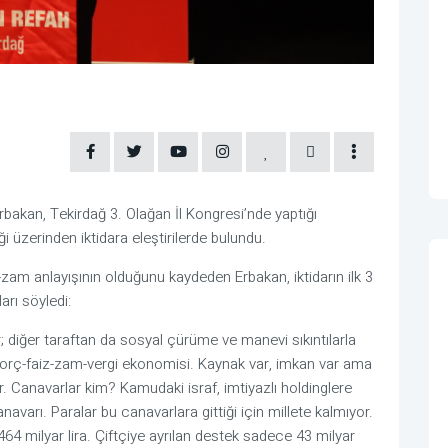
rbakan, Tekirdağ 3. Olağan İl Kongresi’nde yaptığı
i üzerinden iktidara eleştirilerde bulundu.
zam anlayışının olduğunu kaydeden Erbakan, iktidarın ilk 3
arı söyledi:
ar; diğer taraftan da sosyal çürüme ve manevi sıkıntılarla
 Borç-faiz-zam-vergi ekonomisi. Kaynak var, imkan var ama
or. Canavarlar kim? Kamudaki israf, imtiyazlı holdinglere
varı. Paralar bu canavarlara gittiği için millete kalmıyor.
 464 milyar lira. Çiftçiye ayrılan destek sadece 43 milyar