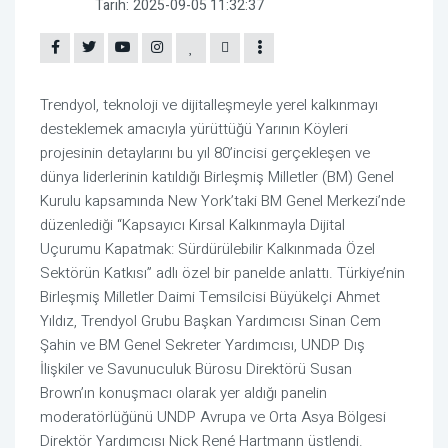
Tarih:
2025-09-05 11:32:37
Trendyol, teknoloji ve dijitalleşmeyle yerel kalkınmayı
desteklemek amacıyla yürüttüğü Yarının Köyleri
projesinin detaylarını bu yıl 80’incisi gerçekleşen ve
dünya liderlerinin katıldığı Birleşmiş Milletler (BM) Genel
Kurulu kapsamında New York’taki BM Genel Merkezi’nde
düzenlediği “Kapsayıcı Kırsal Kalkınmayla Dijital
Uçurumu Kapatmak: Sürdürülebilir Kalkınmada Özel
Sektörün Katkısı” adlı özel bir panelde anlattı. Türkiye’nin
Birleşmiş Milletler Daimi Temsilcisi Büyükelçi Ahmet
Yıldız, Trendyol Grubu Başkan Yardımcısı Sinan Cem
Şahin ve BM Genel Sekreter Yardımcısı, UNDP Dış
İlişkiler ve Savunuculuk Bürosu Direktörü Susan
Brown’ın konuşmacı olarak yer aldığı panelin
moderatörlüğünü UNDP Avrupa ve Orta Asya Bölgesi
Direktör Yardımcısı Nick René Hartmann üstlendi.