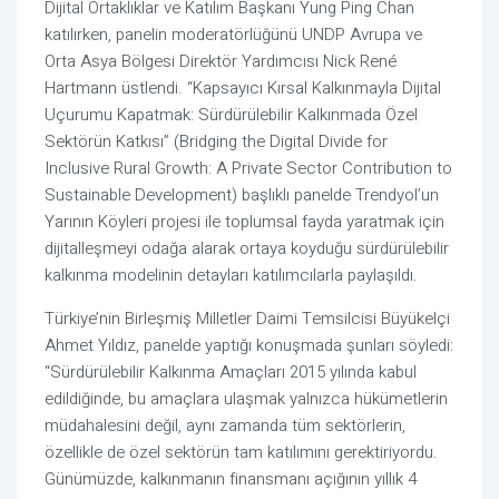
Dijital Ortaklıklar ve Katılım Başkanı Yung Ping Chan
katılırken, panelin moderatörlüğünü UNDP Avrupa ve
Orta Asya Bölgesi Direktör Yardımcısı Nick René
Hartmann üstlendi. “Kapsayıcı Kırsal Kalkınmayla Dijital
Uçurumu Kapatmak: Sürdürülebilir Kalkınmada Özel
Sektörün Katkısı” (Bridging the Digital Divide for
Inclusive Rural Growth: A Private Sector Contribution to
Sustainable Development) başlıklı panelde Trendyol’un
Yarının Köyleri projesi ile toplumsal fayda yaratmak için
dijitalleşmeyi odağa alarak ortaya koyduğu sürdürülebilir
kalkınma modelinin detayları katılımcılarla paylaşıldı.
Türkiye’nin Birleşmiş Milletler Daimi Temsilcisi Büyükelçi
Ahmet Yıldız, panelde yaptığı konuşmada şunları söyledi:
“Sürdürülebilir Kalkınma Amaçları 2015 yılında kabul
edildiğinde, bu amaçlara ulaşmak yalnızca hükümetlerin
müdahalesini değil, aynı zamanda tüm sektörlerin,
özellikle de özel sektörün tam katılımını gerektiriyordu.
Günümüzde, kalkınmanın finansmanı açığının yıllık 4