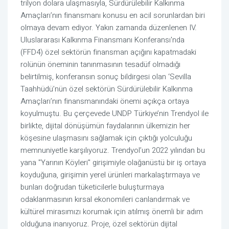
trilyon dolara ulaşmasıyla, Sürdürülebilir Kalkınma
Amaçları’nın finansmanı konusu en acil sorunlardan biri
olmaya devam ediyor. Yakın zamanda düzenlenen IV.
Uluslararası Kalkınma Finansmanı Konferansı'nda
(FFD4) özel sektörün finansman açığını kapatmadaki
rolünün öneminin tanınmasının tesadüf olmadığı
belirtilmiş, konferansın sonuç bildirgesi olan ‘Sevilla
Taahhüdü’nün özel sektörün Sürdürülebilir Kalkınma
Amaçları’nın finansmanındaki önemi açıkça ortaya
koyulmuştu. Bu çerçevede UNDP Türkiye’nin Trendyol ile
birlikte, dijital dönüşümün faydalarının ülkemizin her
köşesine ulaşmasını sağlamak için çıktığı yolculuğu
memnuniyetle karşılıyoruz. Trendyol’un 2022 yılından bu
yana "Yarının Köyleri" girişimiyle olağanüstü bir iş ortaya
koyduğuna, girişimin yerel ürünleri markalaştırmaya ve
bunları doğrudan tüketicilerle buluşturmaya
odaklanmasının kırsal ekonomileri canlandırmak ve
kültürel mirasımızı korumak için atılmış önemli bir adım
olduğuna inanıyoruz. Proje, özel sektörün dijital