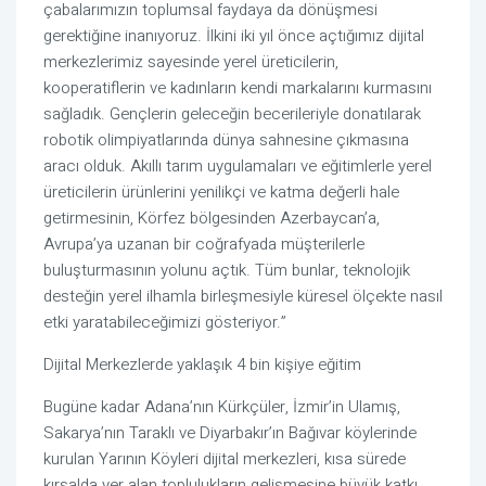
çabalarımızın toplumsal faydaya da dönüşmesi
gerektiğine inanıyoruz. İlkini iki yıl önce açtığımız dijital
merkezlerimiz sayesinde yerel üreticilerin,
kooperatiflerin ve kadınların kendi markalarını kurmasını
sağladık. Gençlerin geleceğin becerileriyle donatılarak
robotik olimpiyatlarında dünya sahnesine çıkmasına
aracı olduk. Akıllı tarım uygulamaları ve eğitimlerle yerel
üreticilerin ürünlerini yenilikçi ve katma değerli hale
getirmesinin, Körfez bölgesinden Azerbaycan’a,
Avrupa’ya uzanan bir coğrafyada müşterilerle
buluşturmasının yolunu açtık. Tüm bunlar, teknolojik
desteğin yerel ilhamla birleşmesiyle küresel ölçekte nasıl
etki yaratabileceğimizi gösteriyor.”
Dijital Merkezlerde yaklaşık 4 bin kişiye eğitim
Bugüne kadar Adana’nın Kürkçüler, İzmir’in Ulamış,
Sakarya’nın Taraklı ve Diyarbakır’ın Bağıvar köylerinde
kurulan Yarının Köyleri dijital merkezleri, kısa sürede
kırsalda yer alan toplulukların gelişmesine büyük katkı