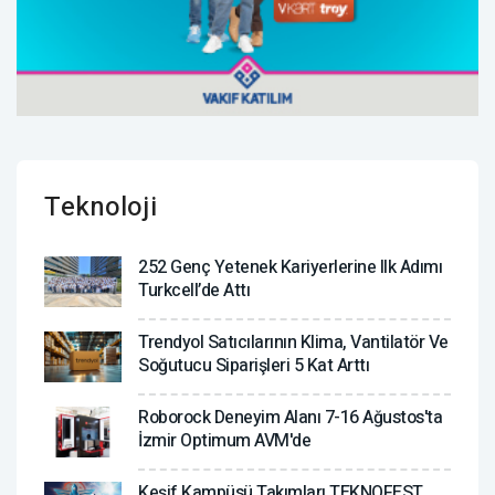
Teknoloji
252 Genç Yetenek Kariyerlerine Ilk Adımı
Turkcell’de Attı
Trendyol Satıcılarının Klima, Vantilatör ‎ve
Soğutucu Siparişleri 5 Kat Arttı
Roborock Deneyim Alanı 7-16 Ağustos'ta
İzmir Optimum AVM'de
Keşif Kampüsü Takımları TEKNOFEST